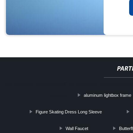
PART
http://www.cmer.site/api/getlink/8?url=https://www.filtershuahanshop.e
aluminum lightbox frame
calientes/
Figure Skating Dress Long Sleeve
Wall Faucet
Butterf