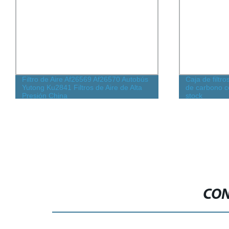
Filtro de Aire Af26569 Af26570 Autobús
Caja de filtr
Yutong Ku2841 Filtros de Aire de Alta
de carbono co
Presión China
stock
CON