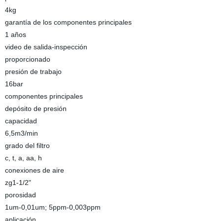
4kg
garantía de los componentes principales
1 años
video de salida-inspección
proporcionado
presión de trabajo
16bar
componentes principales
depósito de presión
capacidad
6,5m3/min
grado del filtro
c, t, a, aa, h
conexiones de aire
zg1-1/2"
porosidad
1um-0,01um; 5ppm-0,003ppm
aplicación