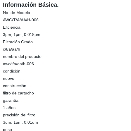
Información Básica.
No. de Modelo.
AWC/T/A/AA/H-006
Eficiencia
3μm, 1μm, 0.018μm
Filtración Grado
c/t/a/aa/h
nombre del producto
awc/t/a/aa/h-006
condición
nuevo
construcción
filtro de cartucho
garantía
1 años
precisión del filtro
3um, 1um, 0,01um
peso