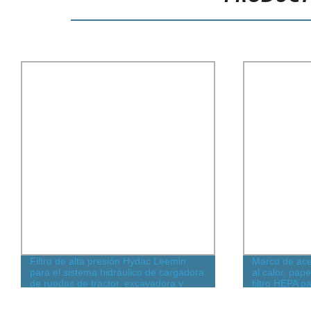
Filtro de alta presión Hydac Leemin
Marco de acer
para el sistema hidráulico de cargadora
al calor, papel
de ruedas de tractor, excavadora y
filtro HEPA p
bulldózer