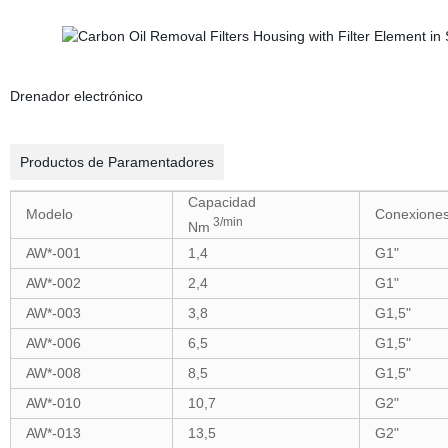
Drenador electrónico
Productos de Paramentadores
Capacidad
Modelo
Conexione
3/min
Nm
AW*-001
1,4
G1"
AW*-002
2,4
G1"
AW*-003
3,8
G1,5"
AW*-006
6,5
G1,5"
AW*-008
8,5
G1,5"
AW*-010
10,7
G2"
AW*-013
13,5
G2"