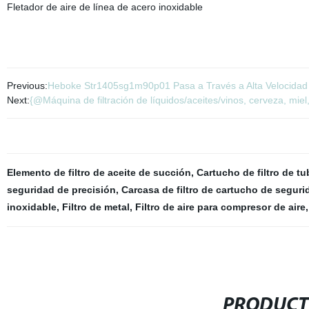
Fletador de aire de línea de acero inoxidable
Previous:
Heboke Str1405sg1m90p01 Pasa a Través a Alta Velocidad F
Next:
{@Máquina de filtración de líquidos/aceites/vinos, cerveza, miel,
Elemento de filtro de aceite de succión
,
Cartucho de filtro de t
seguridad de precisión
,
Carcasa de filtro de cartucho de seguri
inoxidable
,
Filtro de metal
,
Filtro de aire para compresor de aire
,
PRODUCT