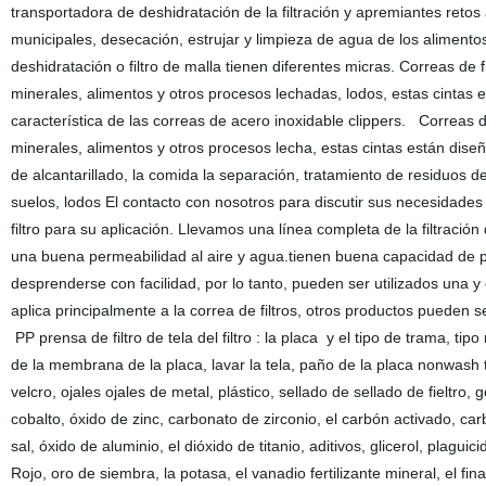
transportadora de deshidratación de la filtración y apremiantes retos
municipales, desecación, estrujar y limpieza de agua de los alimentos
deshidratación o filtro de malla tienen diferentes micras. Correas de f
minerales, alimentos y otros procesos lechadas, lodos, estas cintas
característica de las correas de acero inoxidable clippers. Correas de
minerales, alimentos y otros procesos lecha, estas cintas están dise
de alcantarillado, la comida la separación, tratamiento de residuos d
suelos, lodos El contacto con nosotros para discutir sus necesidades 
filtro para su aplicación. Llevamos una línea completa de la filtració
una buena permeabilidad al aire y agua.tienen buena capacidad de pre
desprenderse con facilidad, por lo tanto, pueden ser utilizados una
aplica principalmente a la correa de filtros, otros productos pueden 
PP prensa de filtro de tela del filtro : la placa y el tipo de trama, ti
de la membrana de la placa, lavar la tela, paño de la placa nonwash t
velcro, ojales ojales de metal, plástico, sellado de sellado de fieltro
cobalto, óxido de zinc, carbonato de zirconio, el carbón activado, car
sal, óxido de aluminio, el dióxido de titanio, aditivos, glicerol, plag
Rojo, oro de siembra, la potasa, el vanadio fertilizante mineral, el fina