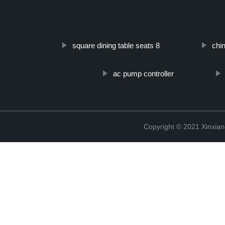
quimica-100-cm-de-ancho-conexion-de-acero-inoxidable/
square dining table seats 8
chin
ac pump controller
Copyright © 2021 Xinxiang