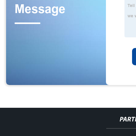
PART
http://www.cmer.site/api/getlink/8?url=https://www.filtershuahansh