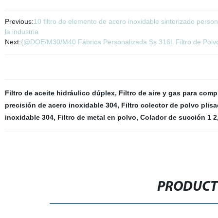
Previous:
10 filtro de elemento de acero inoxidable sinterizado persona
la industria
Next:
{@DOE/M30/M40 Fábrica Personalizada Ss 316L Filtro de Polvo S
Filtro de aceite hidráulico dúplex
,
Filtro de aire y gas para comp
precisión de acero inoxidable 304
,
Filtro colector de polvo plis
inoxidable 304
,
Filtro de metal en polvo
,
Colador de succión 1 2
PRODUCT