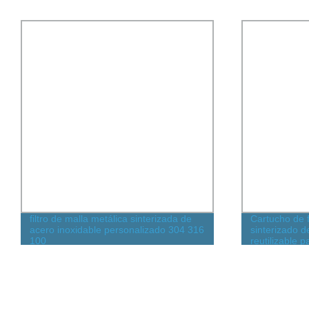
filtro de malla metálica sinterizada de
Cartucho de f
acero inoxidable personalizado 304 316
sinterizado d
100
reutilizable p