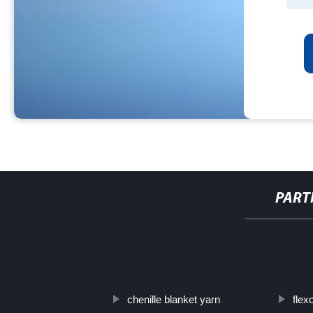
PART
http://www.cmer.site/api/getlink/8?url=https://www.filtershuahansho
filtracion-de-liquidos-quimicos-de-alimentos-y-bebidas-filtro-de-acei
chenille blanket yarn
flex