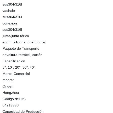
sus304/316l
vaciado
sus304/316l
conexión
sus304/316l
junta/junta tórica
epdm, silicona, ptfe u otros
Paquete de Transporte
envoltura retráctil, cartón
Especificación
5", 10", 20", 30", 40"
Marca Comercial
mborst
Origen
Hangzhou
Código del HS
84219990
Capacidad de Producción