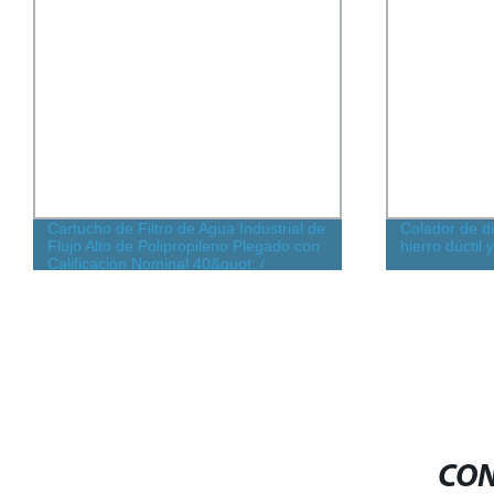
Cartucho de Filtro de Agua Industrial de
Colador de di
Flujo Alto de Polipropileno Plegado con
hierro dúctil
Calificación Nominal 40&quot; /
60&quot;
CON