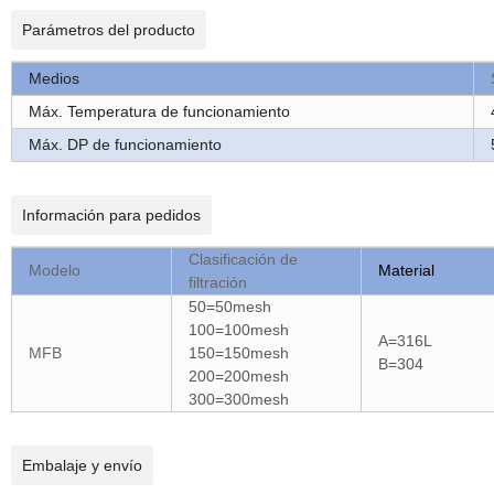
Parámetros del producto
Medios
Máx. Temperatura de funcionamiento
Máx. DP de funcionamiento
Información para pedidos
Clasificación de
Modelo
Material
filtración
50=50mesh
100=100mesh
A=316L
MFB
150=150mesh
B=304
200=200mesh
300=300mesh
Embalaje y envío