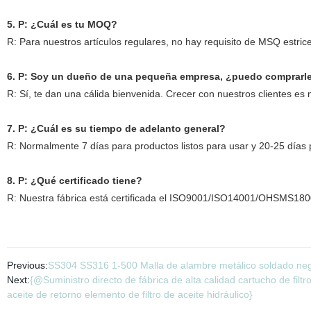
5. P: ¿Cuál es tu MOQ?
R: Para nuestros artículos regulares, no hay requisito de MSQ estric
6. P: Soy un dueño de una pequeña empresa, ¿puedo comprarle
R: Sí, te dan una cálida bienvenida. Crecer con nuestros clientes es 
7. P: ¿Cuál es su tiempo de adelanto general?
R: Normalmente 7 días para productos listos para usar y 20-25 días 
8. P: ¿Qué certificado tiene?
R: Nuestra fábrica está certificada el ISO9001/ISO14001/OHSMS18
Previous:
SS304 SS316 1-500 Malla de alambre metálico soldado negro 
Next:
{@Suministro directo de fábrica de alta calidad cartucho de filtr
aceite de retorno elemento de filtro de aceite hidráulico}