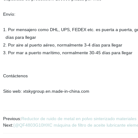
Envío:
1. Por mensajero como DHL, UPS, FEDEX etc. es puerta a puerta, g
días para llegar
2. Por aire al puerto aéreo, normalmente 3-4 días para llegar
3. Por mar a puerto marítimo, normalmente 30-45 días para llegar
Contáctenos
Sitio web: xtskygroup.en.made-in-china.com
Previous:
Reductor de ruido de metal en polvo sinterizado materiales p
Next:
{@QF4803G10HXC máquina de filtro de aceite lubricante element