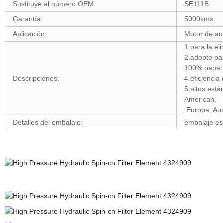
Sustituye al número OEM:
SE111B
Garantía:
5000kms
Aplicación:
Motor de aut
1.para la el
2.adopte pap
100% papel 
Descripciones:
4.eficiencia 
5.altos está
American,
Europa, Aust
Detalles del embalaje:
embalaje est