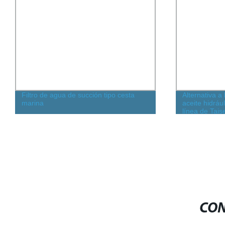
Filtro de agua de succión tipo cesta
Alternativa a
marina
aceite hidráu
línea de Tai
CON