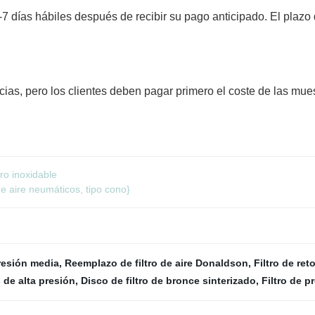
 días hábiles después de recibir su pago anticipado. El plazo
ias, pero los clientes deben pagar primero el coste de las mue
ro inoxidable
de aire neumáticos, tipo cono}
presión media
,
Reemplazo de filtro de aire Donaldson
,
Filtro de ret
s de alta presión
,
Disco de filtro de bronce sinterizado
,
Filtro de p