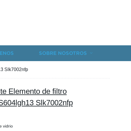
ENOS
SOBRE NOSOTROS
h13 Slk7002nfp
te Elemento de filtro
 CS604lgh13 Slk7002nfp
e vidrio