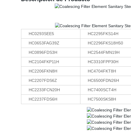
HC0293SEE5
HC2295FKS14H
HC0653FAG39Z
HC2296FKS18H50
HC0896FDS3H
HC2544FMN19H
HC2104FKP11H
HC3310FPP30H
HC2206FKN8H
HC4704FKT8H
HC2207FDS6Z
HC6500FDN26H
HC2233FCN20H
HC7400SCT4H
HC2237FDS6H
HC7500SKS8H