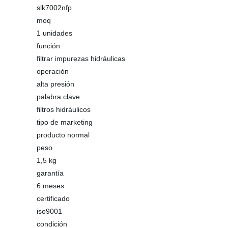
slk7002nfp
moq
1 unidades
función
filtrar impurezas hidráulicas
operación
alta presión
palabra clave
filtros hidráulicos
tipo de marketing
producto normal
peso
1,5 kg
garantía
6 meses
certificado
iso9001
condición