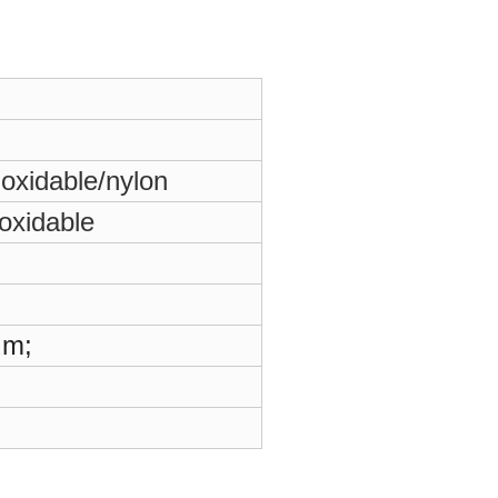
oxidable/nylon
oxidable
μm;