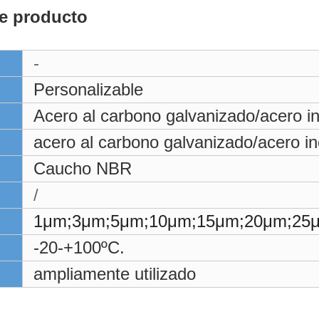
te producto
-
Personalizable
Acero al carbono galvanizado/acero in
acero al carbono galvanizado/acero in
Caucho NBR
/
1μm;3μm;5μm;10μm;15μm;20μm;25
-20-+100ºC.
ampliamente utilizado