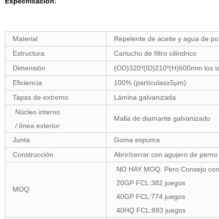
Especificación:
Material
Repelente de aceite y agua de pol
Estructura
Cartucho de filtro cilíndrico
Dimensión
(OD)320*(ID)210*(H)600mm los ta
Eficiencia
100% (partículas≥5μm)
Tapas de extremo
Lámina galvanizada
Núcleo interno
Malla de diamante galvanizado
/ línea exterior
Junta
Goma espuma
Construcción
Abrir/cerrar con agujero de perno
NO HAY MOQ. Pero Consejo conte
20GP FCL:382 juegos
MOQ
40GP FCL:774 juegos
40HQ FCL:893 juegos