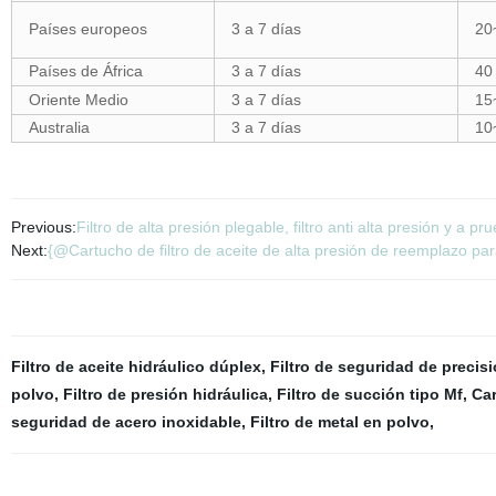
Países europeos
3 a 7 días
20
Países de África
3 a 7 días
40
Oriente Medio
3 a 7 días
15
Australia
3 a 7 días
10
Previous:
Filtro de alta presión plegable, filtro anti alta presión y a p
Next:
{@Cartucho de filtro de aceite de alta presión de reemplazo para
Filtro de aceite hidráulico dúplex
,
Filtro de seguridad de precis
polvo
,
Filtro de presión hidráulica
,
Filtro de succión tipo Mf
,
Car
seguridad de acero inoxidable
,
Filtro de metal en polvo
,