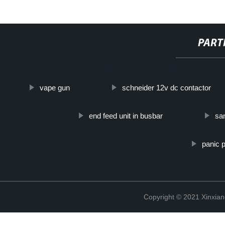
PART
http://www.cmer.site/api/getlink/8?url=https://www.filters
vape gun
schneider 12v dc contactor
end feed unit in busbar
sa
panic 
Copyright © 2021 Xinxiang