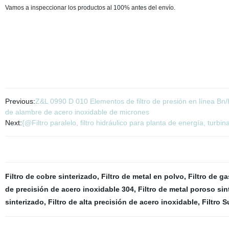
Vamos a inspeccionar los productos al 100% antes del envío.
Previous:
Z&L 0990 D 010 Elementos de filtro de presión en línea Bn/Hc
de alambre de acero inoxidable de micrones
Next:
{@Filtro paralelo, filtro hidráulico para planta de energía, turbi
Filtro de cobre sinterizado
,
Filtro de metal en polvo
,
Filtro de ga
de precisión de acero inoxidable 304
,
Filtro de metal poroso sin
sinterizado
,
Filtro de alta precisión de acero inoxidable
,
Filtro 