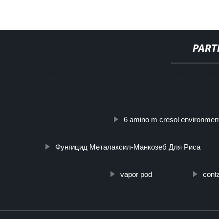
PART
http://www.cmer.site/api/getlink/8?url=https://www.filtershuahansh
filtro-de-agua-uf-de-membrana-lavable-de-pvdf-de-acero
6 amino m cresol environment
Фунгицид Металаксил-Манкозеб Для Риса
vapor pod
cont