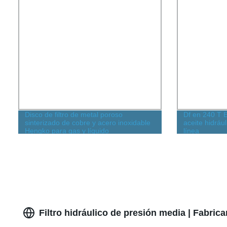
Disco de filtro de metal poroso
Df en 240 T E
sinterizado de cobre y acero inoxidable
aceite hidráu
Hengko para gas y líquido
línea
Filtro hidráulico de presión media | Fabric