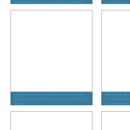
diésel, filtro de cobre y cobre fosforoso
explosiones
Vkgh techo Tipo Doble cilindro filtro de
Elemento filtr
aceite de alta presión. Para la venta en
sinterizado de
China
de regenerac
de deshidrat