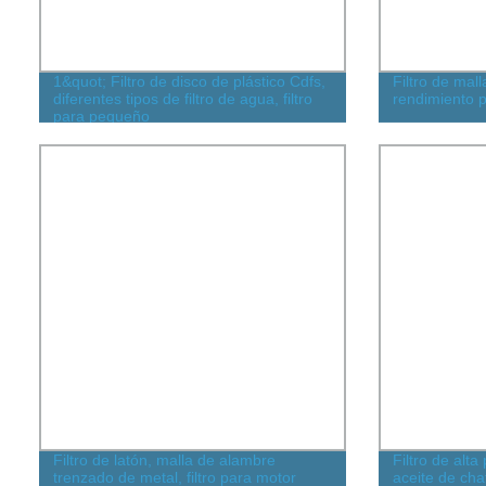
1&quot; Filtro de disco de plástico Cdfs,
Filtro de mal
diferentes tipos de filtro de agua, filtro
rendimiento p
para pequeño
Filtro de latón, malla de alambre
Filtro de alta
trenzado de metal, filtro para motor
aceite de chat