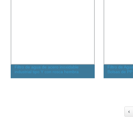
Filtro de agua de acero inoxidable
Filtro de Agu
industrial tipo Y con rosca hembra
Bolsas de PP 
‹