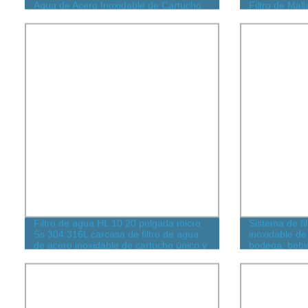
Agua de Acero Inoxidable de Cartucho
Filtro de Mal
Único y Múltiple para Filtro de Aceite
Resistente a 
Líquido Industrial
de Líquidos
Filtro de agua HL 10 20 pulgada micro
Sistema de fi
Ss 304 316L carcasa de filtro de agua
inoxidable de
de acero inoxidable de cartucho único y
bodega, bebi
múltiple para filtro de aceite líquido
farmacéutico
industrial químico