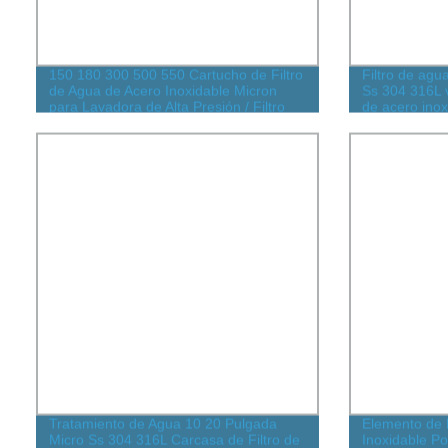
150 180 300 500 550 Cartucho de Filtro
Filtro de agu
de Agua de Acero Inoxidable Micron
Ss 304 316L v
para Lavadora de Alta Presión / Filtro
de acero inox
Inline para Destilador Sistema de
y múltiple par
Nebulización
aceite
Tratamiento de Agua 10 20 Pulgada
Elemento de F
Micro Ss 304 316L Carcasa de Filtro de
Inoxidable P