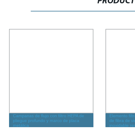
PRODUCT
Elemento filtrante de aceite hidráulico
Filtro de cas
de fibra de vidrio plegable de acero
limpio H13 H
inoxidable resistente a altas
inoxidable pa
temperaturas 1938649 industria 10
circuito