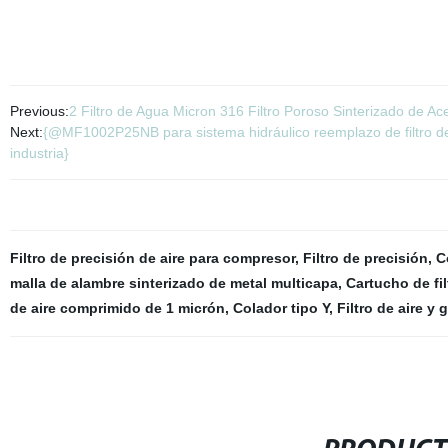
Previous:
2 Filtro de Agua Micron 316 Filtro Poroso Sinterizado de Ac
Next:
{@MF1002P25NB para sistema hidráulico reemplazo de filtro de ace
industria}
Filtro de precisión de aire para compresor
,
Filtro de precisión
,
C
malla de alambre sinterizado de metal multicapa
,
Cartucho de fil
de aire comprimido de 1 micrón
,
Colador tipo Y
,
Filtro de aire y