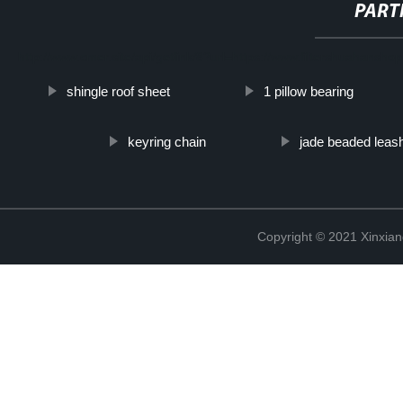
PART
http://www.cmer.site/api/getlink/8?url=https://www.filtershuahansh
shingle roof sheet
1 pillow bearing
keyring chain
jade beaded leas
Copyright © 2021 Xinxiang