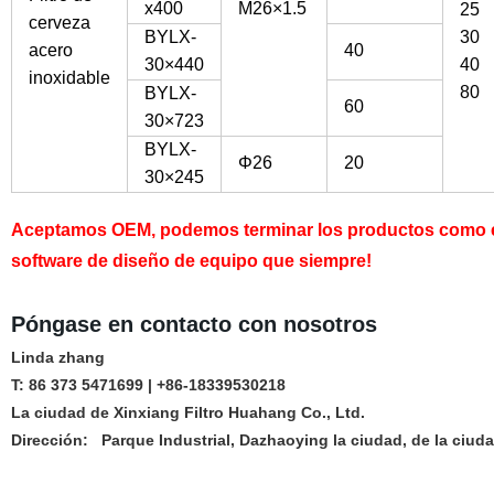
x400
M26×1.5
25
cerveza
BYLX-
30
acero
40
30×440
40
inoxidable
80
BYLX-
60
30×723
BYLX-
Φ26
20
30×245
Aceptamos OEM, podemos terminar los productos como e
software de diseño de equipo que siempre!
Póngase en contacto con nosotros
Linda zhang
T: 86 373 5471699 | +86-18339530218
La ciudad de Xinxiang Filtro Huahang Co., Ltd.
Dirección: Parque Industrial, Dazhaoying la ciudad
, de la
ciuda