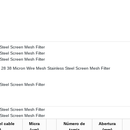
el cable
Micra
Número de
Abertura
)
(μm)
tamiz
(mm)