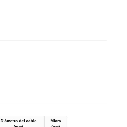
Diámetro del cable
Micra
(mm)
(μm)