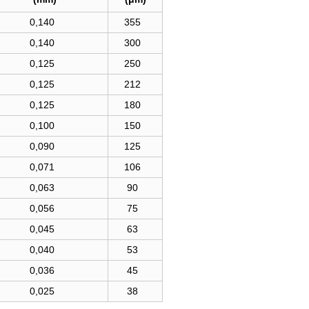
0,140
355
0,140
300
0,125
250
0,125
212
0,125
180
0,100
150
0,090
125
0,071
106
0,063
90
0,056
75
0,045
63
0,040
53
0,036
45
0,025
38