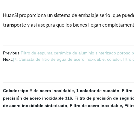
HuanSi proporciona un sistema de embalaje serio, que puede 
transporte y así asegura que los bienes llegan completament
Previous:
Filtro de espuma cerámica de aluminio sinterizado poroso pa
Next:
{@Canasta de filtro de agua de acero inoxidable, colador, filtro 
Colador tipo Y de acero inoxidable
,
1 colador de succión
,
Filtro
precisión de acero inoxidable 316
,
Filtro de precisión de segur
de acero inoxidable sinterizado
,
Filtro de acero inoxidable
,
Filt