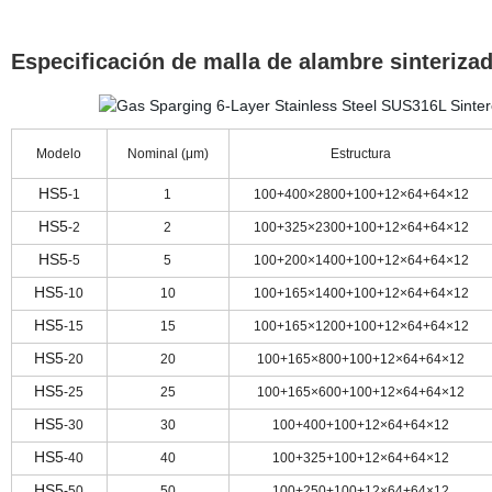
Especificación de malla de alambre sinteriza
Modelo
Nominal
(
μm
)
Estructura
HS5
-1
1
100+400×2800+100+12×64+64×12
HS5
-2
2
100+325×2300+100+12×64+64×12
HS5
-5
5
100+200×1400+100+12×64+64×12
HS5
-10
10
100+165×1400+100+12×64+64×12
HS5
-15
15
100+165×1200+100+12×64+64×12
HS5
-20
20
100+165×800+100+12×64+64×12
HS5
-25
25
100+165×600+100+12×64+64×12
HS5
-30
30
100+400+100+12×64+64×12
HS5
-40
40
100+325+100+12×64+64×12
HS5
-50
50
100+250+100+12×64+64×12