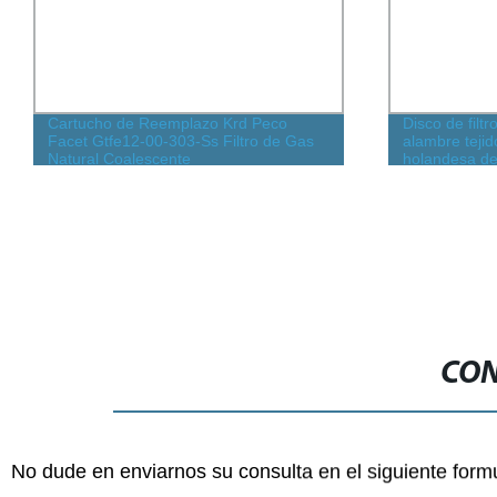
Cartucho de Reemplazo Krd Peco
Disco de filt
Facet Gtfe12-00-303-Ss Filtro de Gas
alambre tejid
Natural Coalescente
holandesa de
316L redondo
CON
No dude en enviarnos su consulta en el siguiente form