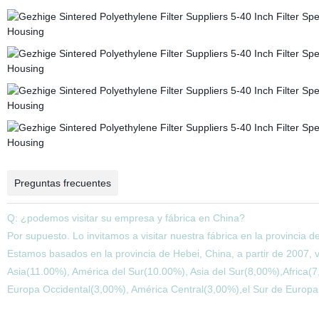
Preguntas frecuentes
Q: ¿podemos visitar su empresa y fábrica en China?
Por supuesto. Lo invitamos a visitar nuestra fábrica en la provincia d
Estamos basados en la provincia de Hebei, China, a partir de 2007,
Asia(11.00%), América del Sur(10.00%), Asia del Sur(8,00%),Africa(
Europa Occidental(3,00%), América Central(3,00%),el Sur de Europa