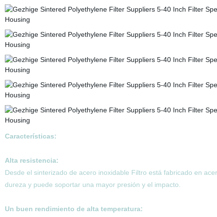
Características:
Alta resistencia:
Desde el sinterizado de acero inoxidable Filtro está fabricado en acer
dureza y puede soportar una mayor presión y el impacto.
Un buen rendimiento de alta temperatura: