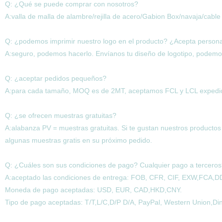
Q: ¿Qué se puede comprar con nosotros?
A:valla de malla de alambre/rejilla de acero/Gabion Box/navaja/cabl
Q: ¿podemos imprimir nuestro logo en el producto? ¿Acepta persona
A:seguro, podemos hacerlo. Envíanos tu diseño de logotipo, podem
Q: ¿aceptar pedidos pequeños?
A:para cada tamaño, MOQ es de 2MT, aceptamos FCL y LCL expedic
Q: ¿se ofrecen muestras gratuitas?
A:alabanza PV = muestras gratuitas. Si te gustan nuestros productos y
algunas muestras gratis en su próximo pedido.
Q: ¿Cuáles son sus condiciones de pago? Cualquier pago a tercero
A:aceptado las condiciones de entrega: FOB, CFR, CIF, EXW,FCA,D
Moneda de pago aceptadas: USD, EUR, CAD,HKD,CNY.
Tipo de pago aceptadas: T/T,L/C,D/P D/A, PayPal, Western Union,Dine