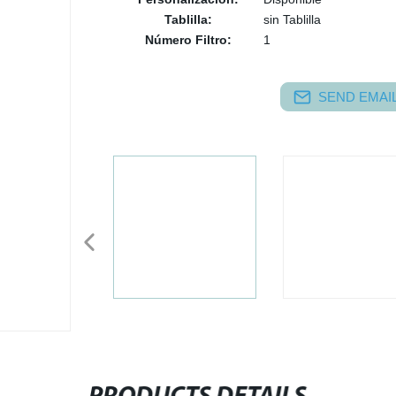
Tablilla:
sin Tablilla
Número Filtro:
1
SEND EMAIL