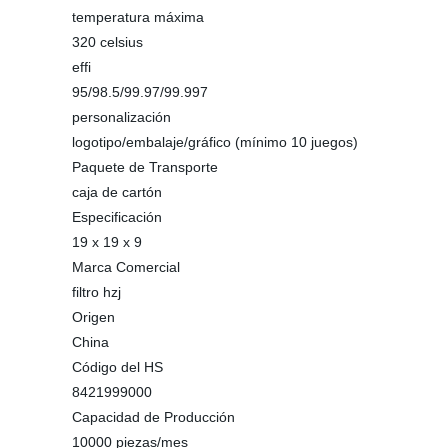
temperatura máxima
320 celsius
effi
95/98.5/99.97/99.997
personalización
logotipo/embalaje/gráfico (mínimo 10 juegos)
Paquete de Transporte
caja de cartón
Especificación
19 x 19 x 9
Marca Comercial
filtro hzj
Origen
China
Código del HS
8421999000
Capacidad de Producción
10000 piezas/mes