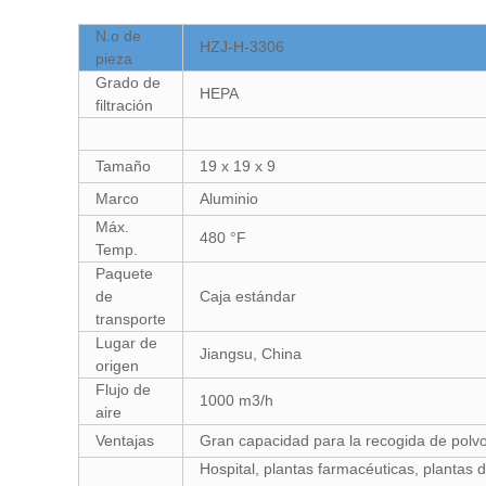
N.o de
HZJ-H-3306
pieza
Grado de
HEPA
filtración
Tamaño
19 x 19 x 9
Marco
Aluminio
Máx.
480 °F
Temp.
Paquete
de
Caja estándar
transporte
Lugar de
Jiangsu, China
origen
Flujo de
1000 m3/h
aire
Ventajas
Gran capacidad para la recogida de pol
Hospital, plantas farmacéuticas, plantas d