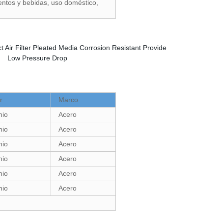
mentos y bebidas, uso doméstico,
r
Marco
nio
Acero
nio
Acero
nio
Acero
nio
Acero
nio
Acero
nio
Acero