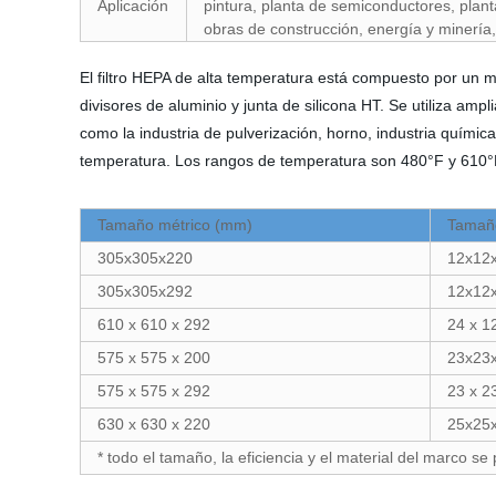
Aplicación
pintura, planta de semiconductores, plant
obras de construcción, energía y minería,
El filtro HEPA de alta temperatura está compuesto por un ma
divisores de aluminio y junta de silicona HT. Se utiliza amp
como la industria de pulverización, horno, industria química 
temperatura. Los rangos de temperatura son 480°F y 610°
Tamaño métrico (mm)
Tamaño
305x305x220
12x12
305x305x292
12x12
610 x 610 x 292
24 x 1
575 x 575 x 200
23x23
575 x 575 x 292
23 x 2
630 x 630 x 220
25x25
* todo el tamaño, la eficiencia y el material del marco se