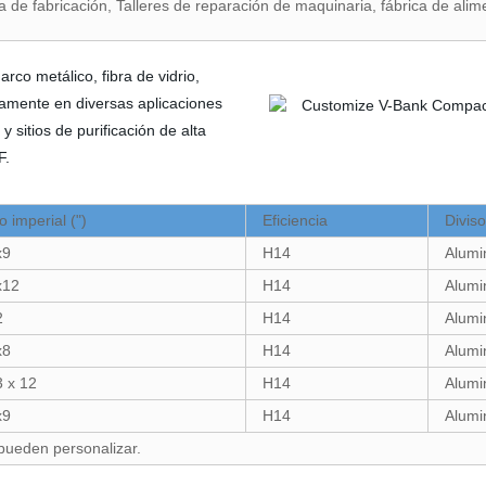
a de fabricación, Talleres de reparación de maquinaria, fábrica de ali
rco metálico, fibra de vidrio,
liamente en diversas aplicaciones
y sitios de purificación de alta
F.
 imperial (")
Eficiencia
Diviso
x9
H14
Alumi
x12
H14
Alumi
2
H14
Alumi
x8
H14
Alumi
3 x 12
H14
Alumi
x9
H14
Alumi
 pueden personalizar.