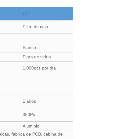
H14
Filtro de caja
Blanco
Fibra de vidrio
1.000pcs por día
1 años
380Pa
Aluminio
taicas, fábrica de PCB, cabina de