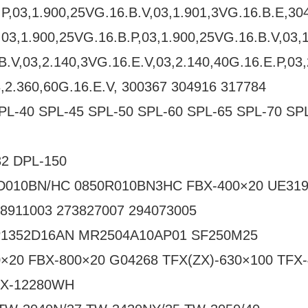
P,03,1.900,25VG.16.B.V,03,1.901,3VG.16.B.E,30
,03,1.900,25VG.16.B.P,03,1.900,25VG.16.B.V,03,
B.V,03,2.140,3VG.16.E.V,03,2.140,40G.16.E.P,03,
3,2.360,60G.16.E.V, 300367 304916 317784
PL-40 SPL-45 SPL-50 SPL-60 SPL-65 SPL-70 SP
32 DPL-150
D010BN/HC 0850R010BN3HC FBX-400×20 UE31
48911003 273827007 294073005
P1352D16AN MR2504A10AP01 SF250M25
0×20 FBX-800×20 G04268 TFX(ZX)-630×100 TFX
BX-12280WH