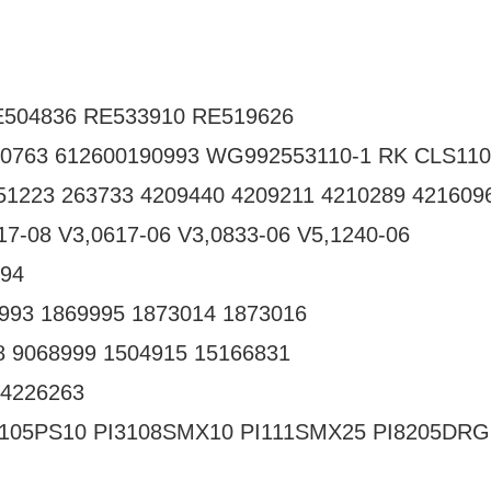
E504836 RE533910 RE519626
90763 612600190993 WG992553110-1 RK CLS110
51223 263733 4209440 4209211 4210289 421609
17-08 V3,0617-06 V3,0833-06 V5,1240-06
994
993 1869995 1873014 1873016
8 9068999 1504915 15166831
84226263
3105PS10 PI3108SMX10 PI111SMX25 PI8205DR