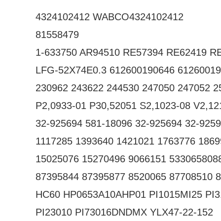
4324102412 WABCO4324102412
81558479
1-633750 AR94510 RE57394 RE62419 R
LFG-52X74E0.3 612600190646 6126001
230962 243622 244530 247050 247052 2
P2,0933-01 P30,52051 S2,1023-08 V2,12
32-925694 581-18096 32-925694 32-925
1117285 1393640 1421021 1763776 1869
15025076 15270496 9066151 533065808
87395844 87395877 8520065 87708510 
HC60 HP0653A10AHP01 PI1015MI25 PI
PI23010 PI73016DNDMX YLX47-22-152