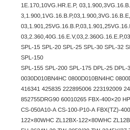
1E.170,10VG.HR.E.P, 03,1.900,3VG.16.B.
3,1.900,1VG.16.B.P,03,1.900,3VG.16.B.E
03,1.901,25VG.16.B.P,03,1.901,25VG.16.
03,2.360,40G.16.E.V,03,2.360G.16.E.P,0
SPL-15 SPL-20 SPL-25 SPL-30 SPL-32 S
SPL-150
SPL-155 SPL-200 SPL-175 DPL-25 DPL-
0030D010BN4HC 0800D010BN4HC 0800
416341 425835 222895006 223192009 2
852755DRG90 60010265 FBX-400×20 H
CS-050A10-A CS-100-P10-A FBX(TZ)-40
122×80WHC ZL12BX-122×80WHC ZL12