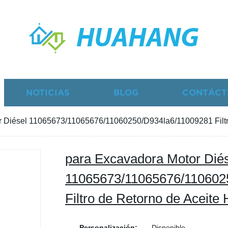
HUAHANG
NOTICIAS
BLOG
CONTÁCT
 Diésel 11065673/11065676/11060250/D934la6/11009281 Filtro
para Excavadora Motor Dié
11065673/11065676/110602
Filtro de Retorno de Aceite 
Personalización:
Disponible