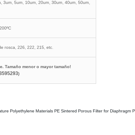
m, 3um, 5um, 10um, 20um, 30um, 40um, 50um,
200ºC
de rosca, 226, 222, 215, etc.
rse. Tamaño menor o mayor tamaño!
3595293
)