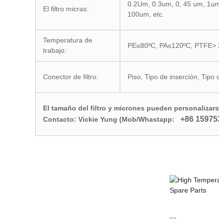
0.2Um, 0.3um, 0, 45 um, 1u
El filtro micras:
100um, etc.
Temperatura de
PE≤80ºC, PA≤120ºC, PTFE> 
trabajo:
Conector de filtro:
Piso, Tipo de inserción, Tipo 
El tamaño del filtro y micrones pueden personaliza
+86 15975
Contacto: Vickie Yung (Mob/Whastapp: