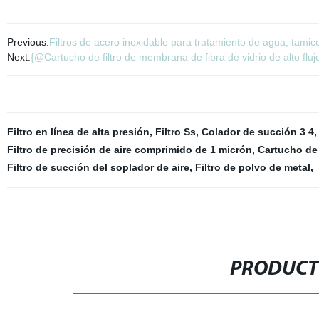
Previous:
Filtros de acero inoxidable para tratamiento de agua, tami
Next:
{@Cartucho de filtro de membrana de fibra de vidrio de alto fluj
Filtro en línea de alta presión
,
Filtro Ss
,
Colador de succión 3 4
Filtro de precisión de aire comprimido de 1 micrón
,
Cartucho de 
Filtro de succión del soplador de aire
,
Filtro de polvo de metal
,
PRODUCT