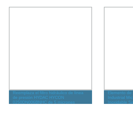
Reemplaza el filtro hidráulico de línea
Elemento de
de presión HYDAC HYCON
Industrial Mi
0250DN006BNHC de 5 micrones
Inoxidable S
Carcasa del 