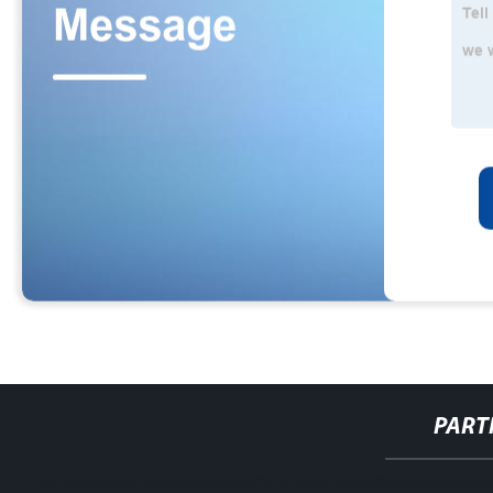
PART
http://www.cmer.site/api/getlink/8?url=https://www.filtershuahan