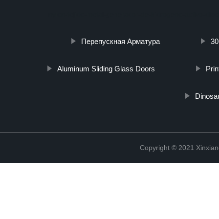
nylon-tejido-metal-generador-de-hidrogeno-activo-disco
Перепускная Арматура
30
Aluminum Sliding Glass Doors
Pri
Dinosa
Copyright © 2021 Xinxiang