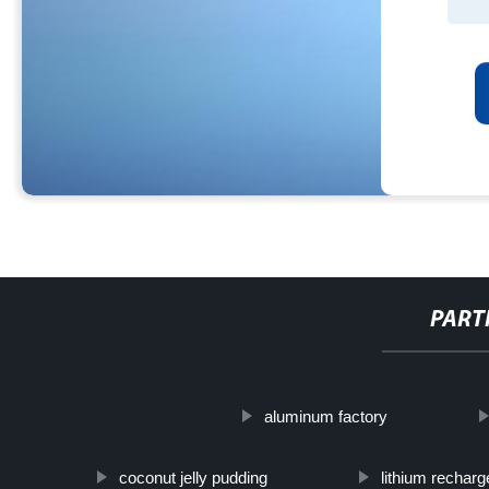
PART
http://www.cmer.site/api/getlink/8?url=https://www.filtershuahansh
aluminum factory
personalizar/
coconut jelly pudding
lithium recharg