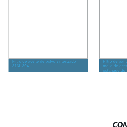
Filtro de aceite de polvo sinterizado
Filtro de pan
316L 304
malla de acer
estanque de 
CON