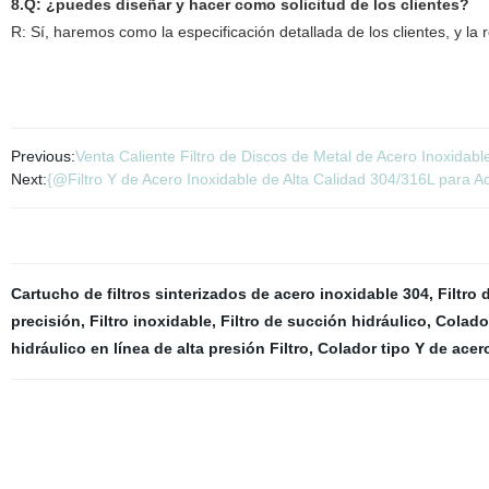
8.Q: ¿puedes diseñar y hacer como solicitud de los clientes?
R: Sí, haremos como la especificación detallada de los clientes, y la
Previous:
Venta Caliente Filtro de Discos de Metal de Acero Inoxidable
Next:
{@Filtro Y de Acero Inoxidable de Alta Calidad 304/316L para 
Cartucho de filtros sinterizados de acero inoxidable 304
,
Filtro
precisión
,
Filtro inoxidable
,
Filtro de succión hidráulico
,
Colado
hidráulico en línea de alta presión Filtro
,
Colador tipo Y de acer