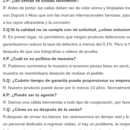
2.P: ¿las cercas se oxidan fácilmente?
R: Antes de pintar, las vallas deben ser de color arena y limpiadas 
son Dupont o Aksu que son las marcas internacionales famosas, para g
a los rayos ultravioleta y la corrosión.
3.Q:Si la calidad no se cumple con mi solicitud, ¿cómo soluci
R: En primer lugar, no permitimos que ningún producto defectuoso sa
garantizamos reducir la tasa de defectos a menos del 0,1%. Pero si h
después de que sus fotografías o videos de prueba.
4.P. ¿Cuál es su política de muestra?
R: Podemos suministrar la muestra si tenemos piezas listas en stock, 
muestra se reembolsará después de realizar el pedido.
5.Q: ¿Cuánto tiempo de garantía puede proporcionar su empres
R: Nuestro producto puede durar por lo menos 10 años. Normalment
6.P: ¿Puedo ser tu agente?
R: Damos una cálida bienvenida a todo tipo de cooperación, por favo
7.Q: ¿Cómo es su después de la venta?
R:después de enviar los bienes, los rastrearemos en tiempo real y l
un personal dedicado a regresar visitas, si hay un problema, le res