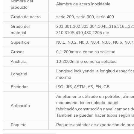
Nombre del
Alambre de acero inoxidable
producto
Grado de acero
serie 200, serie 300, serie 400
Grado del
201.301.302.303.304.304L,316.316L,32
material
310.310S,410,430,2205 etc
Superficie
N0,1, N0,2, N0,3, N0,4, N0,5, N0,6, N0,7
Grosor
0,1-200mm o como su solicitud
Anchura
10-2000mm o como su solicitud
Longitud incluyendo la longitud especific
Longitud
máximo
Estándar
ISO, JIS, ASTM, AS, EN, GB
Ampliamente utilizado en petróleo, alimen
maquinaria, biotecnología, papel
Aplicación
fabricación,construcción naval,campos d
También se pueden hacer tubos según las
Paquete
Paquete estándar de exportación de prod