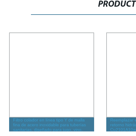
PRODUCT
Filtro colador en línea tipo Y de malla
Reemplazar el
fina de acero inoxidable para tuberías
retorno hidrá
sanitarias, diseñado para jugo, vino,
Cu2101A10a
cerveza, leche y productos lácteos