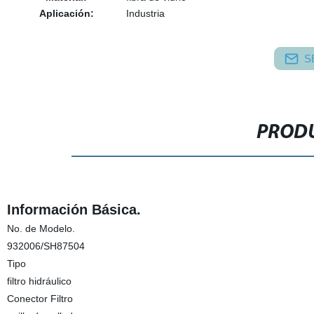
Aplicación:
Industria
S
PRODU
Información Básica.
No. de Modelo.
932006/SH87504
Tipo
filtro hidráulico
Conector Filtro