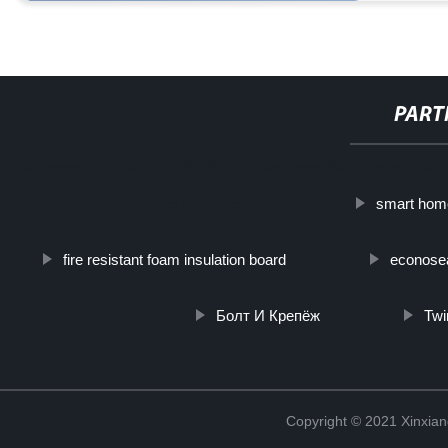
PART
http://www.cmer.site/api/getlink/8?url=https://www.filtershuahanshop
smart hom
de-filtro-hidraulico-de-succion/
fire resistant foam insulation board
econosea
Болт И Крепёж
Twi
Copyright © 2021 Xinxiang