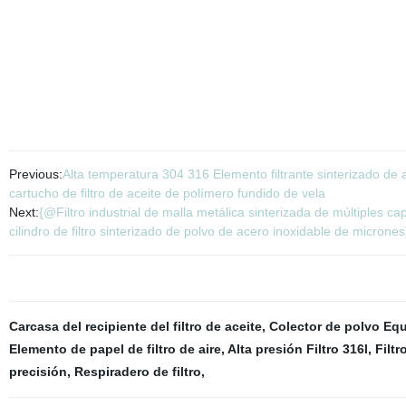
Previous:
Alta temperatura 304 316 Elemento filtrante sinterizado de ace
cartucho de filtro de aceite de polímero fundido de vela
Next:
{@Filtro industrial de malla metálica sinterizada de múltiples 
cilindro de filtro sinterizado de polvo de acero inoxidable de micrones
Carcasa del recipiente del filtro de aceite
,
Colector de polvo Eq
Elemento de papel de filtro de aire
,
Alta presión Filtro 316l
,
Filtr
precisión
,
Respiradero de filtro
,