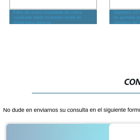
Filtro de acero inoxidable de cobre
Diámetro 10-
cuadrado tejido holandés malla de
de pantalla p
metal para minería
cilíndrico de
para filtraci
CON
No dude en enviarnos su consulta en el siguiente form