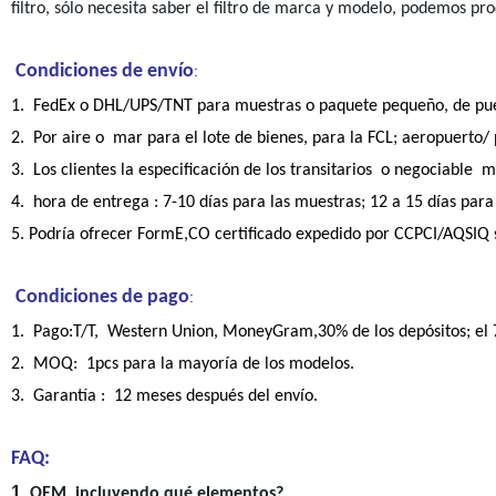
filtro, sólo necesita saber el filtro de marca y modelo, podemos pr
Condiciones de envío
:
1.
FedEx o DHL/UPS/TNT para muestras o
paquete pequeño
, de p
2.
Por aire o mar para el lote de bienes
, para la FCL; aeropuerto/ 
3. Los clientes la especificación de los transitarios o negociable 
4.
hora de entrega
: 7-10 días para las muestras; 12 a 15 días para 
5. Podría ofrecer FormE,CO certificado expedido por CCPCI/AQSIQ si
Condiciones de pago
:
1. Pago:
T/T,
Western
Union, MoneyGram,30% de los depósitos; el 
2.
MOQ:
1pcs
para la mayoría de los modelos.
3.
Garantía :
12 meses después del envío.
FAQ:
1.
OEM, incluyendo qué elementos?