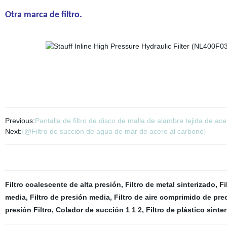
Otra marca de filtro.
Previous:
Pantalla de filtro de disco de malla de alambre tejida de a
Next:
{@Filtro de succión de agua de mar de acero al carbono}
Filtro coalescente de alta presión
,
Filtro de metal sinterizado
,
Fi
media
,
Filtro de presión media
,
Filtro de aire comprimido de pre
presión Filtro
,
Colador de succión 1 1 2
,
Filtro de plástico sinte