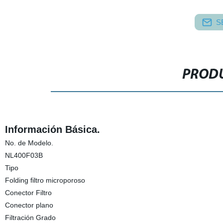
S
PRODU
Información Básica.
No. de Modelo.
NL400F03B
Tipo
Folding filtro microporoso
Conector Filtro
Conector plano
Filtración Grado