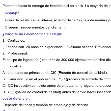
Podemos
hacer la entrega de inmediato si en stock. La mayoría de l
Embalaje:
Bolsas de plástico en el interior, exterior de cartón,
caja de madera p
( O según requerimientos del cliente. ).
¿Por qué nos merecemos su elegir?
1.
Confiables.
(
Fábrica con
20 años de experiencia.
Evaluado Alibaba
Proveedor
2.
Professional
.
El equipo de ingeniería ( con más de 300.000 ejemplares de filtro dibu
3.
La calidad.
A.
Las materias primas por la CIC (Entrada de control de calidad ).
B.
Cada vínculo en el proceso de IPQC (proceso de entrada de contro
C.
QC inspección completa antes de embalar en el siguiente proce
D.
OQC(salida de control de calidad) antes del envío hacer inspecci
costo de envío :
Depende del peso y tamaño de embalaje y de destino
.