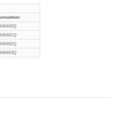
uorocarbono
946460Q
946461Q
946462Q
946463Q