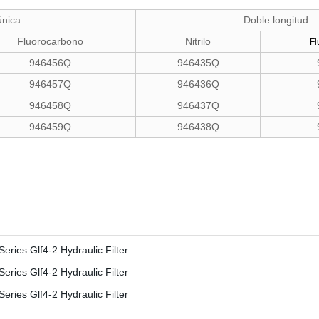
única
Doble longitud
Fluorocarbono
Nitrilo
Fl
946456Q
946435Q
946457Q
946436Q
946458Q
946437Q
946459Q
946438Q