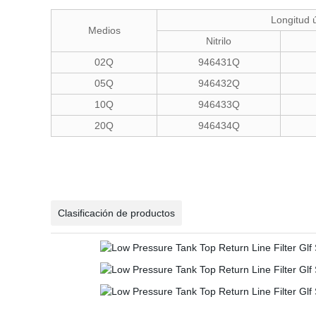
Longitud 
Medios
Nitrilo
02Q
946431Q
05Q
946432Q
10Q
946433Q
20Q
946434Q
Clasificación de productos