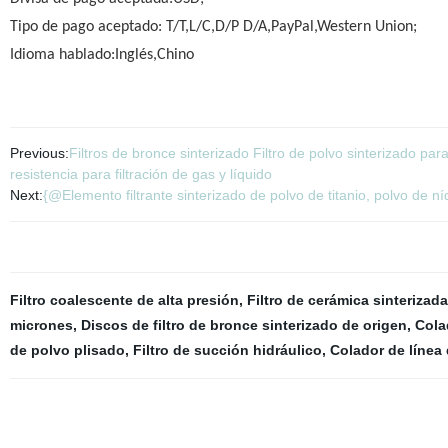
Tipo de pago aceptado: T/T,L/C,D/P D/A,PayPal,Western Union;
Idioma hablado:Inglés,Chino
Previous:
Filtros de bronce sinterizado Filtro de polvo sinterizado para 
resistencia para filtración de gas y líquido
Next:
{@Elemento filtrante sinterizado de polvo de titanio, polvo de n
Filtro coalescente de alta presión
,
Filtro de cerámica sinterizada
micrones
,
Discos de filtro de bronce sinterizado de origen
,
Cola
de polvo plisado
,
Filtro de succión hidráulico
,
Colador de línea