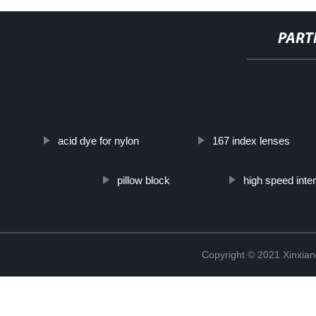
PART
http://www.cmer.site/api/getlink/8?url=https://www.filtershuahanshop
metal-cartucho-de-filtro-de-bronce-sinterizado-para-filt
acid dye for nylon
167 index lenses
pillow block
high speed int
Copyright © 2021 Xinxiang