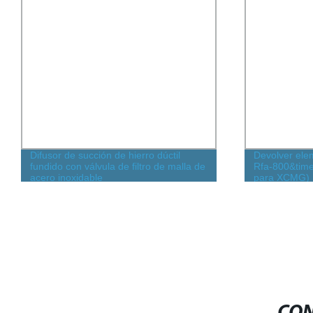
Difusor de succión de hierro dúctil
Devolver elem
fundido con válvula de filtro de malla de
Rfa-800&time
acero inoxidable
para XCMG) M
Qy30K5/Qy30
Sc8dk280q3 