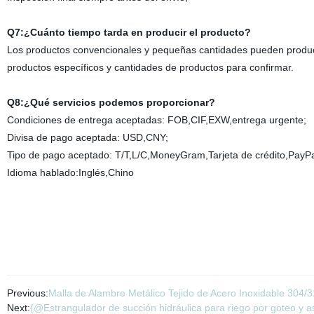
Q7:¿Cuánto tiempo tarda en producir el producto?
Los productos convencionales y pequeñas cantidades pueden produci
productos específicos y cantidades de productos para confirmar.
Q8:¿Qué servicios podemos proporcionar?
Condiciones de entrega aceptadas: FOB,CIF,EXW,entrega urgente;
Divisa de pago aceptada: USD,CNY;
Tipo de pago aceptado: T/T,L/C,MoneyGram,Tarjeta de crédito,PayPa
Idioma hablado:Inglés,Chino
Previous:
Malla de Alambre Metálico Tejido de Acero Inoxidable 304/3
Next:
{@Estrangulador de succión hidráulica para riego por goteo y a