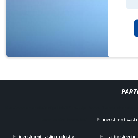
PART
http://www.cmer.site/api/getlink/8?url=https://www.filtershuahansh
investment casti
lucha-contra-incendios/
investment casting industry
tractor steering