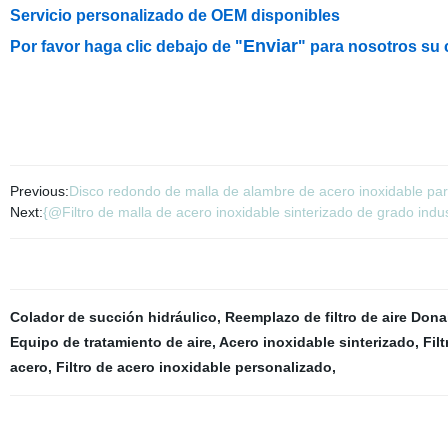
Servicio personalizado de OEM disponibles
Enviar
Por favor haga clic debajo de "
" para nosotros su 
Previous:
Disco redondo de malla de alambre de acero inoxidable para
Next:
{@Filtro de malla de acero inoxidable sinterizado de grado indus
Colador de succión hidráulico
,
Reemplazo de filtro de aire Don
Equipo de tratamiento de aire
,
Acero inoxidable sinterizado
,
Fil
acero
,
Filtro de acero inoxidable personalizado
,