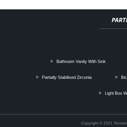
PART
http://www.cmer.site/api/getlink/8?url=https://www.filtershuahansho
carcasa-de-filtro-de-agua-con-filtro-de-malla-de-al
Bathroom Vanity With Sink
Partially Stabilised Zirconia
Bic
Light Box W
Copyright © 2021 Xinxiang