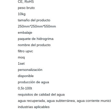
CE, RoHS
peso bruto
10kg
tamaño del producto
250mm*250mm*550mm
embalaje
paquete de hidrogrima
nombre del producto
filtro upvc
moq
1set
personalización
disponible
producción de agua
0,5t-100t
requisitos de calidad del agua
agua recuperada, agua subterránea, agua corriente munici
industrias aplicables