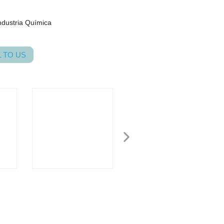
ndustria Química
 TO US