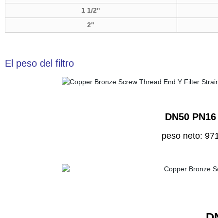
1 1/2"
2"
El peso del filtro
DN50 PN16 t
peso neto: 9
D