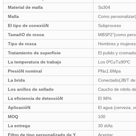
Material de malla
Ss304
Malla
Como personalizar
El tipo de conexióN
Subproceso
TamañO de rosca
MBSP2"(como perso
Tipo de rosca
Hombres y mujeres
Tratamiento de superficie
El pulido y cromado
La temperatura de trabajo
Los 0ºC≤T≤90ºC
PresióN nominal
PN≤1.6Mpa
La brida
Conectado(JB/T de
Los anillos de sellado
Caucho de nitrilo 
La eficiencia de deteccióN
El 98%
AplicacióN
El agua (cerveza, 
MOQ
100
La entrega
30 díAs
Filtro de tipo personalizado de Y.
Aceptar