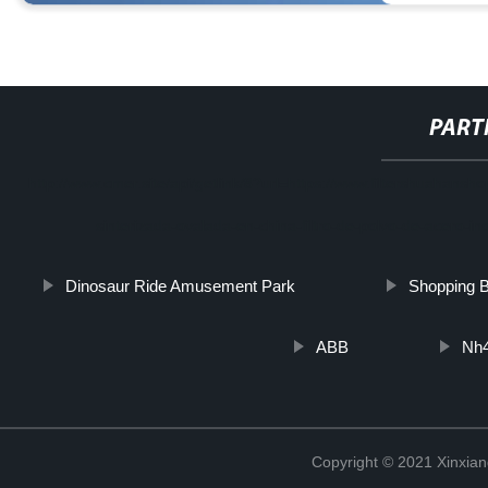
PART
http://www.cmer.site/api/getlink/8?url=https://www.filtershuahansho
sinterizada-ovalada-en-china-filtro-de-polvo-de-acero-in
Dinosaur Ride Amusement Park
Shopping 
ABB
Nh
Copyright © 2021 Xinxiang