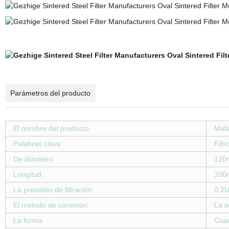
Parámetros del producto
El nombre del producto
Mall
Palabras clave
Filtr
De diámetro
120
Longitud
100
La precisión de filtración
0.2U
El método de conexión
La s
La forma
Cuad