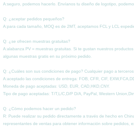
A:seguro, podemos hacerlo. Envíanos tu diseño de logotipo, podem
Q: ¿aceptar pedidos pequeños?
A:para cada tamaño, MOQ es de 2MT, aceptamos FCL y LCL expedic
Q: ¿se ofrecen muestras gratuitas?
A:alabanza PV = muestras gratuitas. Si te gustan nuestros productos y
algunas muestras gratis en su próximo pedido.
Q: ¿Cuáles son sus condiciones de pago? Cualquier pago a tercero
A:aceptado las condiciones de entrega: FOB, CFR, CIF, EXW,FCA,D
Moneda de pago aceptadas: USD, EUR, CAD,HKD,CNY.
Tipo de pago aceptadas: T/T,L/C,D/P D/A, PayPal, Western Union,Dine
Q: ¿Cómo podemos hacer un pedido?
R: Puede realizar su pedido directamente a través de hecho en China
representantes de ventas para obtener información sobre pedidos, e