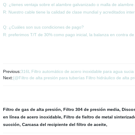
Q: ¿tienes ventaja sobre el alambre galvanizado o malla de alambre d
R: Nuestro cable tiene la calidad de clase mundial y acreditados inte
Q: ¿Cuáles son sus condiciones de pago?
R: preferimos T/T de 30% como pago inicial, la balanza en contra de
Previous:
316L Filtro automático de acero inoxidable para agua sucia
Next:
{@Filtro de alta presión para tuberías Filtro hidráulico de alt
Filtro de gas de alta presión
,
Filtro 304 de presión media
,
Discos
en línea de acero inoxidable
,
Filtro de fieltro de metal sinterizad
succión
,
Carcasa del recipiente del filtro de aceite
,