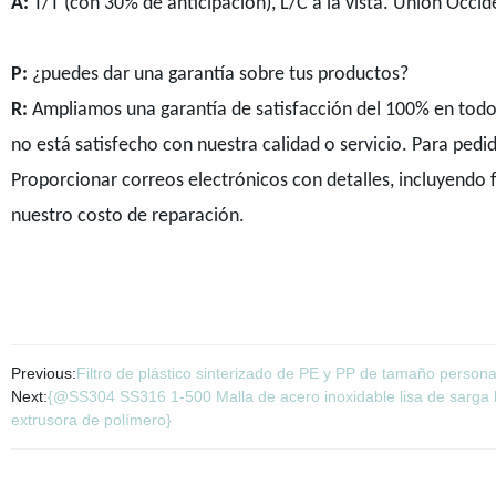
A:
T/T (con 30% de anticipación), L/C a la vista. Unión Occid
P:
¿puedes dar una garantía sobre tus productos?
R:
Ampliamos una garantía de satisfacción del 100% en todos
no está satisfecho con nuestra calidad o servicio. Para pedi
Proporcionar correos electrónicos con detalles, incluyendo
nuestro costo de reparación.
Previous:
Filtro de plástico sinterizado de PE y PP de tamaño persona
Next:
{@SS304 SS316 1-500 Malla de acero inoxidable lisa de sarga h
extrusora de polímero}