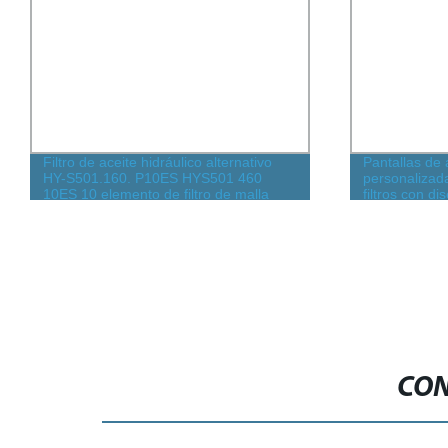
Filtro de aceite hidráulico alternativo
Pantallas de
HY-S501.160. P10ES HYS501 460
personalizada
10ES 10 elemento de filtro de malla
filtros con d
metálica de alta eficiencia de micrones
pulgadas
para reciclaje de aceite usado
CON