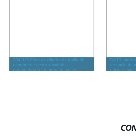
304 316 Filtro de cilindro de malla de
DN10 Interfaz
alambre de acero inoxidable
de malla de a
personalizado en forma de cesta
derretir acei
102&times;250
polímero para
CON