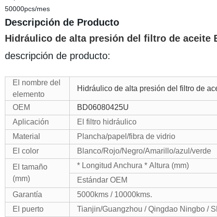
50000pcs/mes
Descripción de Producto
Hidráulico de alta presión del filtro de aceit
descripción de producto:
El nombre del
Hidráulico de alta presión del filtro de
elemento
OEM
BD06080425U
Aplicación
El filtro hidráulico
Material
Plancha/papel/fibra de vidrio
El color
Blanco/Rojo/Negro/Amarillo/azul/verde
* Longitud Anchura * Altura (mm)
El tamaño
(mm)
Estándar OEM
Garantía
5000kms / 10000kms.
El puerto
Tianjin/Guangzhou / Qingdao Ningbo / Sh