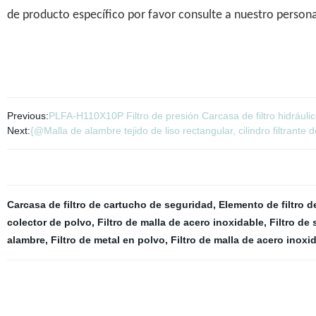
de producto específico por favor consulte a nuestro personal 
Previous:
PLFA-H110X10P Filtro de presión Carcasa de filtro hidráulico
Next:
{@Malla de alambre tejido de liso rectangular, cilindro filtrante 
Carcasa de filtro de cartucho de seguridad
,
Elemento de filtro d
colector de polvo
,
Filtro de malla de acero inoxidable
,
Filtro de
alambre
,
Filtro de metal en polvo
,
Filtro de malla de acero inoxi