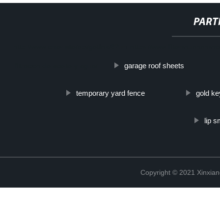
PART
http://www.cmer.site/api/getlink/8?url=https://www.filtershuahans
garage roof sheets
filtracion-de-aceite-y-agua/
temporary yard fence
gold ke
lip 
Copyright © 2021 Xinxiang