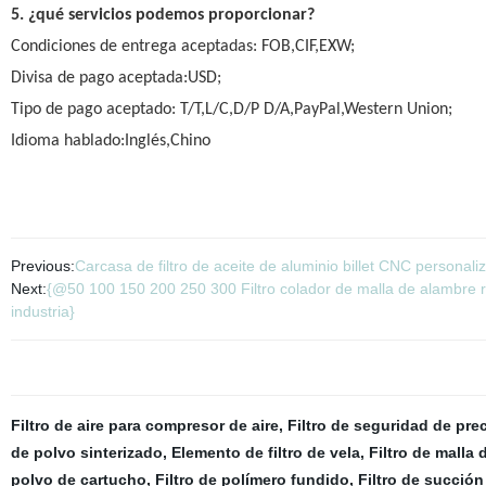
5. ¿qué servicios podemos proporcionar?
Condiciones de entrega aceptadas: FOB,CIF,EXW;
Divisa de pago aceptada:USD;
Tipo de pago aceptado: T/T,L/C,D/P D/A,PayPal,Western Union;
Idioma hablado:Inglés,Chino
Previous:
Carcasa de filtro de aceite de aluminio billet CNC personal
Next:
{@50 100 150 200 250 300 Filtro colador de malla de alambre re
industria}
Filtro de aire para compresor de aire
,
Filtro de seguridad de pre
de polvo sinterizado
,
Elemento de filtro de vela
,
Filtro de malla 
polvo de cartucho
,
Filtro de polímero fundido
,
Filtro de succión