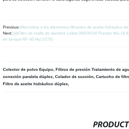
Previous:
Alternativa a los elementos filtrantes de aceite hidráulico 
Next:
{@Filtro de malla de alambre Leikst 05824018 Presión Wu-16 Ele
en tanque RF-60 Hy13275}
Colector de polvo Equipo
,
Filtros de presión Tratamiento de ag
conexión paralela dúplex
,
Colador de succión
,
Cartucho de filtr
Filtro de aceite hidráulico dúplex
,
PRODUCT