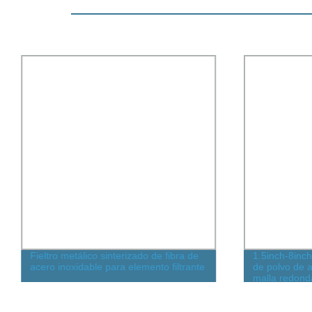
Fieltro metálico sinterizado de fibra de
1.5inch-8inch
acero inoxidable para elemento filtrante
de polvo de 
malla redon
succión