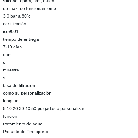
silicona, epdm, fkm, e-fkm
dp máx. de funcionamiento
3,0 bar a 80ºc.
certificación
iso9001
tiempo de entrega
7-10 días
oem
sí
muestra
sí
tasa de filtración
como su personalización
longitud
5.10.20.30.40.50 pulgadas o personalizar
función
tratamiento de agua
Paquete de Transporte