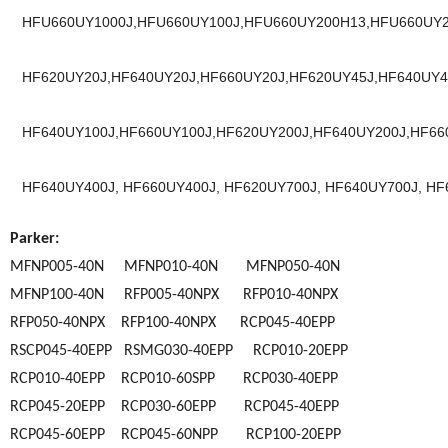
HFU660UY1000J,HFU660UY100J,HFU660UY200H13,HFU660UY2
HF620UY20J,HF640UY20J,HF660UY20J,HF620UY45J,HF640UY4
HF640UY100J,HF660UY100J,HF620UY200J,HF640UY200J,HF66
HF640UY400J, HF660UY400J, HF620UY700J, HF640UY700J, HF
Parker:
MFNP005-40N MFNP010-40N MFNP050-40N
MFNP100-40N RFP005-40NPX RFP010-40NPX
RFP050-40NPX RFP100-40NPX RCP045-40EPP
RSCP045-40EPP RSMG030-40EPP RCP010-20EPP
RCP010-40EPP RCP010-60SPP RCP030-40EPP
RCP045-20EPP RCP030-60EPP RCP045-40EPP
RCP045-60EPP RCP045-60NPP RCP100-20EPP