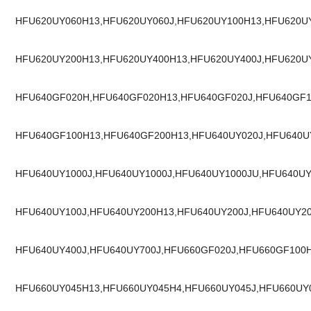
HFU620UY060H13,HFU620UY060J,HFU620UY100H13,HFU6
HFU620UY200H13,HFU620UY400H13,HFU620UY400J,HFU620U
HFU640GF020H,HFU640GF020H13,HFU640GF020J,HFU640GF1
HFU640GF100H13,HFU640GF200H13,HFU640UY020J,HFU640U
HFU640UY1000J,HFU640UY1000J,HFU640UY1000JU,HFU640UY
HFU640UY100J,HFU640UY200H13,HFU640UY200J,HFU640UY20
HFU640UY400J,HFU640UY700J,HFU660GF020J,HFU660GF100H
HFU660UY045H13,HFU660UY045H4,HFU660UY045J,HFU660UY0