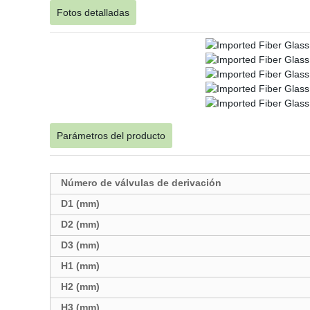
Fotos detalladas
Parámetros del producto
Número de válvulas de derivación
D1 (mm)
D2 (mm)
D3 (mm)
H1 (mm)
H2 (mm)
H3 (mm)