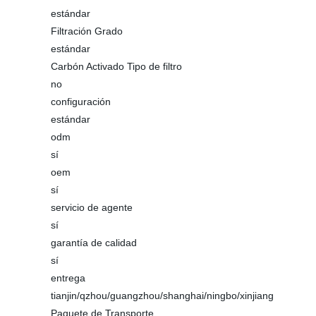
estándar
Filtración Grado
estándar
Carbón Activado Tipo de filtro
no
configuración
estándar
odm
sí
oem
sí
servicio de agente
sí
garantía de calidad
sí
entrega
tianjin/qzhou/guangzhou/shanghai/ningbo/xinjiang
Paquete de Transporte