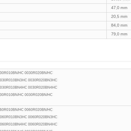
47,0 mm
20,5 mm
84,0 mm
79,0 mm
030R010BN/HC 0030R020BN/HC
0030R010BN3HC 0030R020BN3HC
0030R010BN4HC 0030R020BN4HC
030R010BN/HC 0030R020BN/HC
060R010BN/HC 0060R020BN/HC
0060R010BN3HC 0060R020BN3HC
0060R010BN4HC 0060R020BN4HC