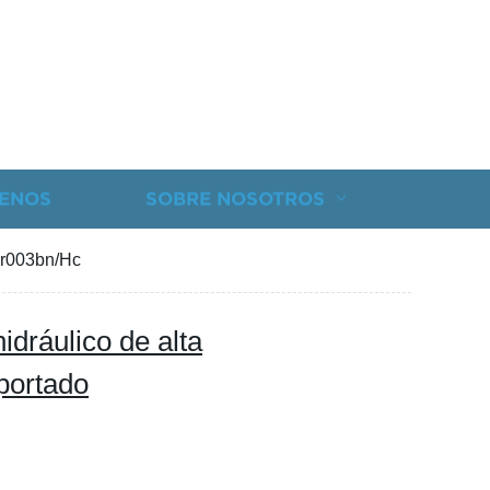
ENOS
SOBRE NOSOTROS
40r003bn/Hc
hidráulico de alta
mportado