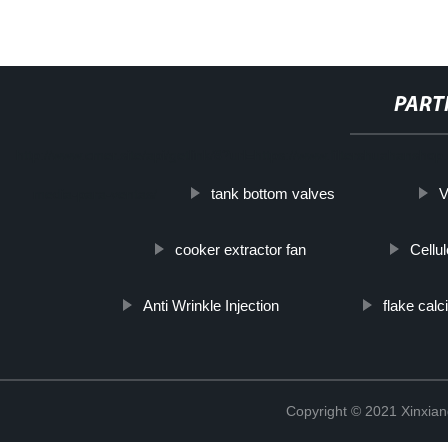
PART
http://www.cmer.site/api/getlink/8?url=https://www.filtershuahanshop
tank bottom valves
V
media-para-ventas/
cooker extractor fan
Cellu
Anti Wrinkle Injection
flake calc
Copyright © 2021 Xinxiang