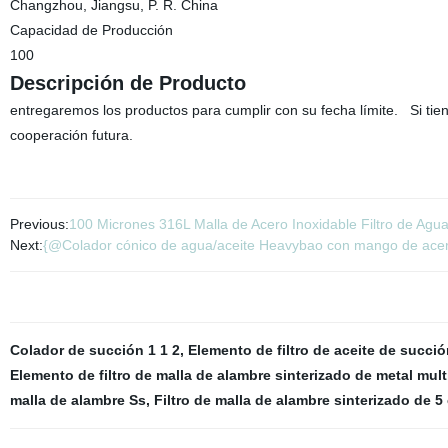
Changzhou, Jiangsu, P. R. China
Capacidad de Producción
100
Descripción de Producto
entregaremos los productos para cumplir con su fecha límite. Si ti
cooperación futura.
Previous:
100 Micrones 316L Malla de Acero Inoxidable Filtro de Ag
Next:
{@Colador cónico de agua/aceite Heavybao con mango de acer
Colador de succión 1 1 2
,
Elemento de filtro de aceite de succió
Elemento de filtro de malla de alambre sinterizado de metal mul
malla de alambre Ss
,
Filtro de malla de alambre sinterizado de 5