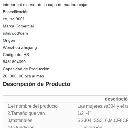
interior cnt exterior de la capa de madera cajas
Especificación
ce, iso 9001
Marca Comercial
sjfm/wod/oem
Origen
Wenzhou Zhejiang
Código del HS
8481804090
Capacidad de Producción
20, 000, 00 pcs al mes
Descripción de Producto
descripci
1,el nombre del producto
Las mujeres ss304 y el t
2,Tamaño que van
1/2"-4"
3,materiales
SS304, SS316,M,CF8C
4,la fundición
La inversión