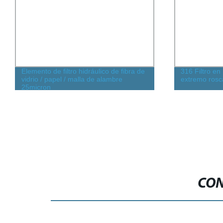
Elemento de filtro hidráulico de fibra de
316 Filtro en
vidrio / papel / malla de alambre
extremo rosc
25micron
CON