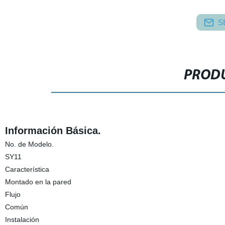
S
PRODU
Información Básica.
No. de Modelo.
SY11
Característica
Montado en la pared
Flujo
Común
Instalación