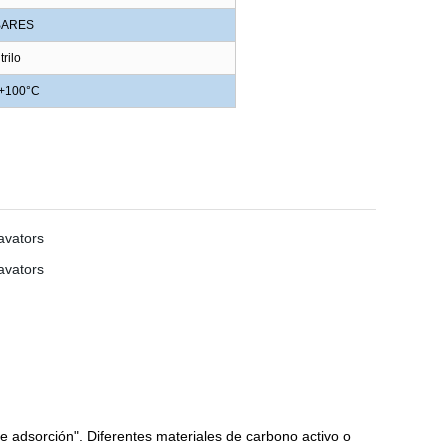
BARES
trilo
 +100°C
adsorción". Diferentes materiales de carbono activo o