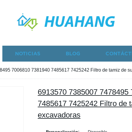
HUAHANG
NOTICIAS
BLOG
CONTÁCT
495 7006810 7381940 7485617 7425242 Filtro de tamiz de su
6913570 7385007 7478495 
7485617 7425242 Filtro de 
excavadoras
Personalización:
Disponible