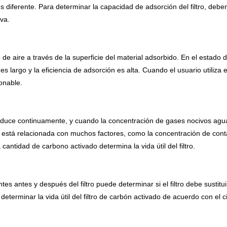
es diferente. Para determinar la capacidad de adsorción del filtro, d
va.
o de aire a través de la superficie del material adsorbido. En el estado de 
 largo y la eficiencia de adsorción es alta. Cuando el usuario utiliza el f
onable.
duce continuamente, y cuando la concentración de gases nocivos aguas a
vado está relacionada con muchos factores, como la concentración de co
a cantidad de carbono activado determina la vida útil del filtro.
s antes y después del filtro puede determinar si el filtro debe sustitu
 determinar la vida útil del filtro de carbón activado de acuerdo con el 