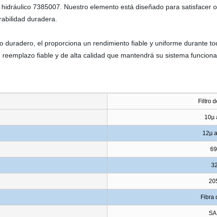
hidráulico 7385007. Nuestro elemento está diseñado para satisfacer o su
rabilidad duradera.
 duradero, el proporciona un rendimiento fiable y uniforme durante toda
 reemplazo fiable y de alta calidad que mantendrá su sistema funcion
Filtro 
10µ 
12µ 
6
3
20
Fibra 
SA