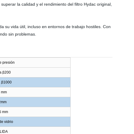
perar la calidad y el rendimiento del filtro Hydac original,
 su vida útil, incluso en entornos de trabajo hostiles. Con
ando sin problemas.
de presión
a β200
a β1000
9 mm
2mm
5 mm
de vidrio
LIDA