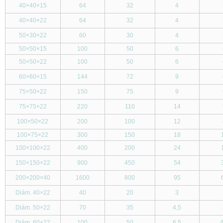
40
×
40
×
15
64
32
4
40
×
40
×
22
64
32
4
50
×
30
×
22
60
30
4
50
×
50
×
15
100
50
6
50
×
50
×
22
100
50
6
60
×
60
×
15
144
72
9
75
×
50
×
22
150
75
9
75
×
75
×
22
220
110
14
100
×
50
×
22
200
100
12
100
×
75
×
22
300
150
18
100
×
100
×
22
400
200
24
150
×
150
×
22
900
450
54
200
×
200
×
40
1600
800
95
Diám. 40
×
22
40
20
3
Diám. 50
×
22
70
35
4,5
Diám. 60
×
22
100
50
6,5
4