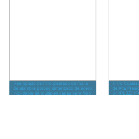
Reemplazo de filtro pleatado de malla
Filtro Coales
de alambre poroso sinterizado de acero
de Alta Presi
inoxidable de múltiples capas para filtro
644PLBZ) (F
ultra