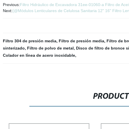
Previous:
Filtro Hidráulico de Excavadora 31ee-01060-a Filtro de Ace
Next:
{@Módulos Lenticulares de Celulosa Sanitaria 12" 16" Filtro Le
Filtro 304 de presión media
,
Filtro de presión media
,
Filtro de b
sinterizado
,
Filtro de polvo de metal
,
Disco de filtro de bronce s
Colador en línea de acero inoxidable
,
PRODUCT