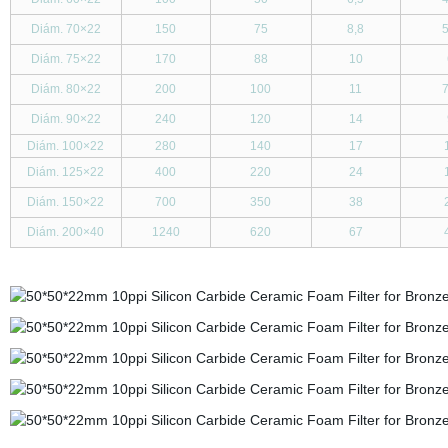
Diám. 70
×
22
150
75
8,8
5
Diám. 75
×
22
170
88
10
Diám. 80
×
22
200
100
11
7
Diám. 90
×
22
240
120
14
Diám. 100
×
22
280
140
17
Diám. 125
×
22
400
220
24
Diám. 150
×
22
700
350
38
Diám. 200
×
40
1240
620
67