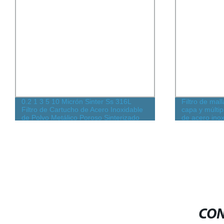
0.2 1 3 5 10 Micrón Sinter Ss 316L
Filtro de mal
Filtro de Cartucho de Acero Inoxidable
capa y múltip
de Polvo Metálico Poroso Sinterizado
de acero inox
para Tratamiento Químico de Aceite
CON