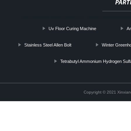
PART
http://www.cmer.site/api/getlink/8?url=https://www.filtersh
Uv Floor Curing Machine
An
Stainless Steel Allen Bolt
Winter Greenh
Tetrabutyl Ammonium Hydrogen Sulf
Copyright © 2021 Xinxiang