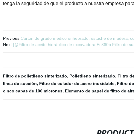
tenga la seguridad de que el producto a nuestra empresa par
Previous:
Cartón de grado médico enhebrado, estuche de madera, cola
Next:
{@Filtro de aceite hidráulico de excavadora Ec360b Filtro de su
Filtro de polietileno sinterizado
,
Polietileno sinterizado
,
Filtro d
línea de succión
,
Filtro de colador de acero inoxidable
,
Filtro d
cinco capas de 100 micrones
,
Elemento de papel de filtro de air
PRODUCT