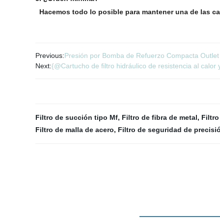
Hacemos todo lo posible para mantener una de las cant
Previous:
Presión por Bomba de Refuerzo Compacta Outlet d
Next:
{@Cartucho de filtro hidráulico de resistencia al calor 
Filtro de succión tipo Mf
,
Filtro de fibra de metal
,
Filtr
Filtro de malla de acero
,
Filtro de seguridad de precisi