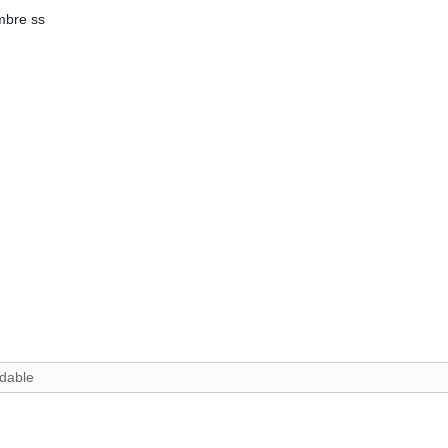
mbre ss
idable