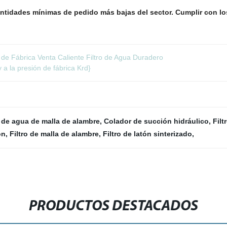
idades mínimas de pedido más bajas del sector. Cumplir con los r
e Fábrica Venta Caliente Filtro de Agua Duradero
y a la presión de fábrica Krd}
o de agua de malla de alambre
,
Colador de succión hidráulico
,
Filt
ón
,
Filtro de malla de alambre
,
Filtro de latón sinterizado
,
PRODUCTOS DESTACADOS