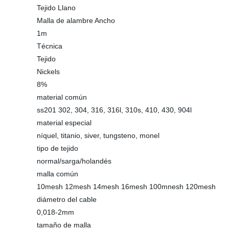
Tejido Llano
Malla de alambre Ancho
1m
Técnica
Tejido
Nickels
8%
material común
ss201 302, 304, 316, 316l, 310s, 410, 430, 904l
material especial
níquel, titanio, siver, tungsteno, monel
tipo de tejido
normal/sarga/holandés
malla común
10mesh 12mesh 14mesh 16mesh 100mnesh 120mesh
diámetro del cable
0,018-2mm
tamaño de malla