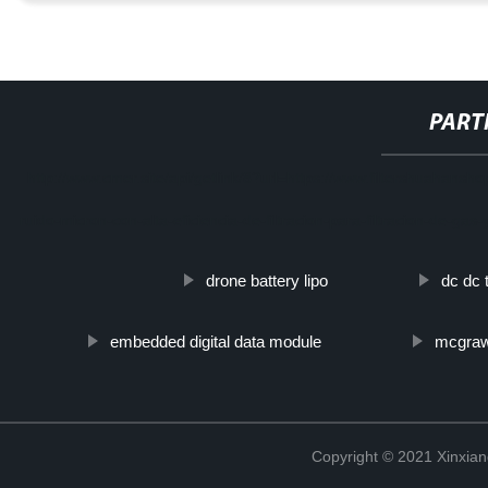
PART
http://www.cmer.site/api/getlink/8?url=https://www.filtershuahansh
ruido-micron-con-alta-eficiencia-de-filtracion-para-filtracion-de-gas-
drone battery lipo
dc dc 
embedded digital data module
mcgraw
Copyright © 2021 Xinxiang