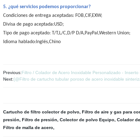
5. ¿qué servicios podemos proporcionar?
Condiciones de entrega aceptadas: FOB,CIF,EXW;
Divisa de pago aceptada:USD;
Tipo de pago aceptado: T/T,L/C,D/P D/A,PayPal,Western Union;
Idioma hablado:Inglés,Chino
Previous:
Filtro / Colador de Acero Inoxidable Personalizado - Inserto 
Next:
{@Filtro de cartucho tubular poroso de acero inoxidable sinterizad
Cartucho de filtro colector de polvo
,
Filtro de aire y gas para c
presión
,
Filtro de presión
,
Colector de polvo Equipo
,
Colador de
Filtro de malla de acero
,