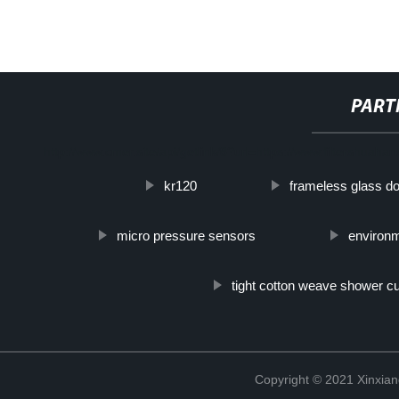
PART
http://www.cmer.site/api/getlink/8?url=https://www.filtershuaha
kr120
frameless glass do
micro pressure sensors
environ
tight cotton weave shower cu
Copyright © 2021 Xinxiang