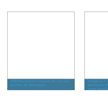
UR699ca32an20 Conjunto de Carcasa
Hengko 0.2 10
de Filtro de Reemplazo
sinterizado d
acero inoxid