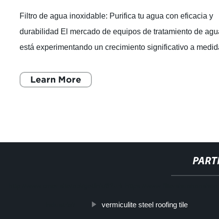
Filtro de agua inoxidable: Purifica tu agua con eficacia y
durabilidad El mercado de equipos de tratamiento de ag
está experimentando un crecimiento significativo a medi
que los consumidores bus
Learn More
PART
http://www.cmer.site/api/getlink/8?url=https://www.filtershuahansh
vermiculite steel roofing tile
industrial/